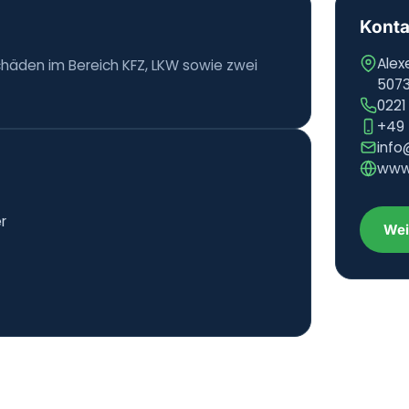
Konta
Alex
chäden im Bereich KFZ, LKW sowie zwei
5073
0221
+49 
info
www.
r
Wei