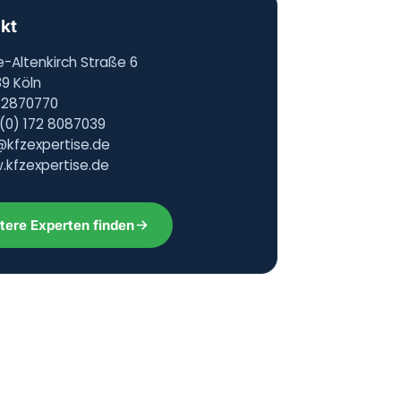
kt
e-Altenkirch Straße 6
9 Köln
 2870770
(0) 172 8087039
@kfzexpertise.de
kfzexpertise.de
tere Experten finden